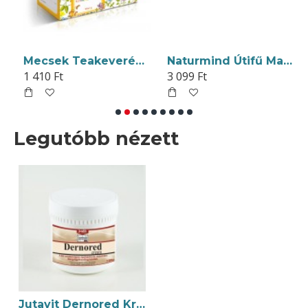
t 250ml
Mecsek Teakeverék Köhögés Ellent Tea Gyermekeknek Filteres 20x1g
Naturmind Útifű Maghéj 300g
1 410 Ft
3 099 Ft
Legutóbb nézett
Jutavit Dernored Krém Irritált Bőrre 100g