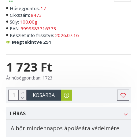
Hűségpontok:
17
Cikkszám:
8473
Súly:
100.00g
EAN:
5999883716373
Készlet info frissítve:
2026.07.16
Megtekintve 251
1 723 Ft
Ár hűségpontban: 1723
KOSÁRBA
LEÍRÁS
A bőr mindennapos ápolására védelmére.