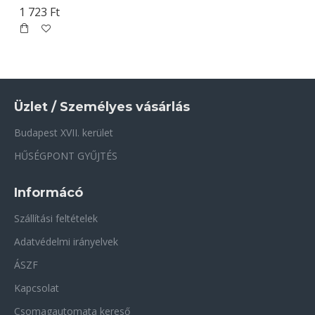
1 723 Ft
Üzlet / Személyes vásárlás
Budapest XVII. kerület
HŰSÉGPONT GYŰJTÉS
Informácó
Szállítási feltételek
Adatvédelmi irányelvek
ÁSZF
Kapcsolat
Csomagautomata kereső