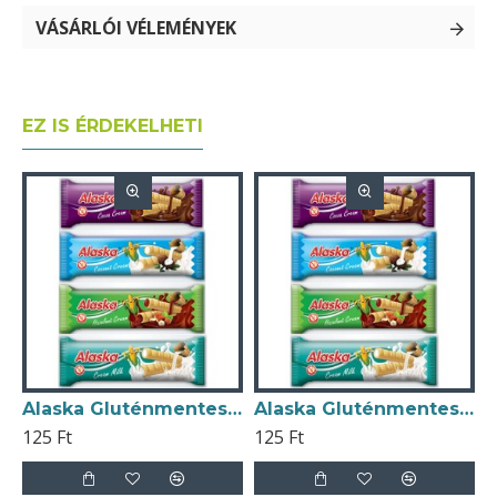
VÁSÁRLÓI VÉLEMÉNYEK
EZ IS ÉRDEKELHETI
 Gluténmentes Rizsliszt 1000g
Alaska Gluténmentes Kakaós Ízű Krémmel Töltött Kukoricaostya 18g
Alaska Gluténmentes Kókuszos Ízű Krémmel Töltött Kukoricaostya 18g
125 Ft
125 Ft