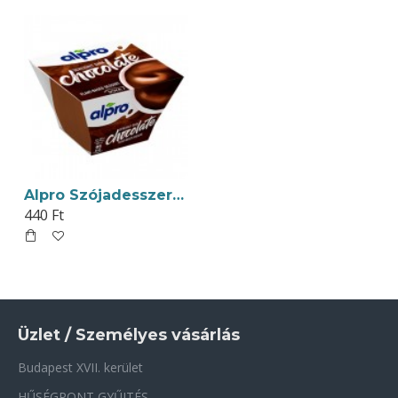
Alpro Szójadesszert Csokoládés 125g
440 Ft
Üzlet / Személyes vásárlás
Budapest XVII. kerület
HŰSÉGPONT GYŰJTÉS