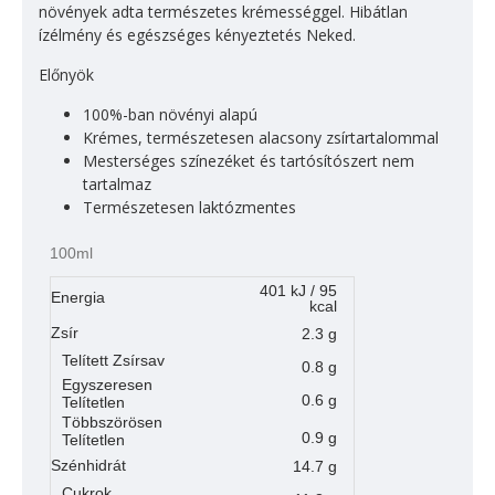
növények adta természetes krémességgel. Hibátlan
ízélmény és egészséges kényeztetés Neked.
Előnyök
100%-ban növényi alapú
Krémes, természetesen alacsony zsírtartalommal
Mesterséges színezéket és tartósítószert nem
tartalmaz
Természetesen laktózmentes
100ml
401 kJ / 95
Energia
kcal
Zsír
2.3 g
Telített Zsírsav
0.8 g
Egyszeresen
0.6 g
Telítetlen
Többszörösen
0.9 g
Telítetlen
Szénhidrát
14.7 g
Cukrok