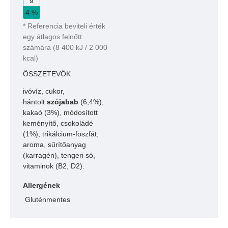
4 %
*
Referencia beviteli érték
egy átlagos felnőtt
számára (8 400 kJ / 2 000
kcal)
ÖSSZETEVŐK
ivóvíz, cukor,
hántolt
szójabab
(6,4%),
kakaó (3%), módosított
keményítő, csokoládé
(1%), trikálcium-foszfát,
aroma, sűrítőanyag
(karragén), tengeri só,
vitaminok (B2, D2).
Allergének
Gluténmentes