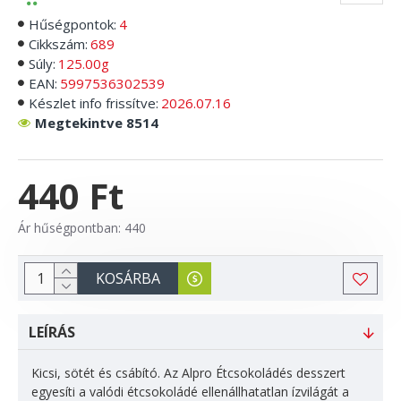
Hűségpontok:
4
Cikkszám:
689
Súly:
125.00g
EAN:
5997536302539
Készlet info frissítve:
2026.07.16
Megtekintve 8514
440 Ft
Ár hűségpontban: 440
KOSÁRBA
LEÍRÁS
Kicsi, sötét és csábító. Az Alpro Étcsokoládés desszert
egyesíti a valódi étcsokoládé ellenállhatatlan ízvilágát a