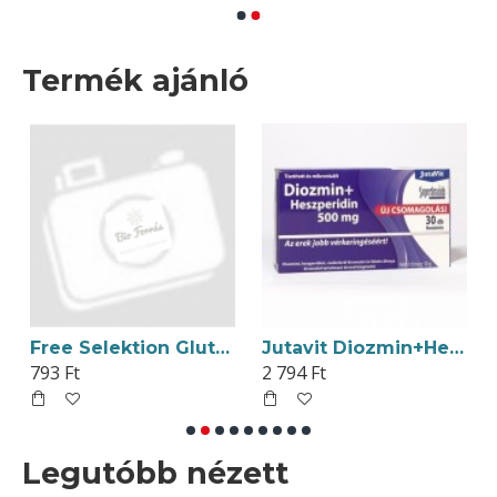
Termék ajánló
0db
Free Selektion Gluténmentes Smart Panini Alappor 250g
Jutavit Diozmin+Heszperidin 500mg Tabletta 30db
793 Ft
2 794 Ft
Legutóbb nézett