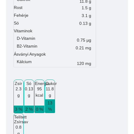
11.8 g
Rost
1.5 g
Fehérje
3.1 g
Só
0.13 g
Vitaminok
D-Vitamin
0.75 µg
B2-Vitamin
0.21 mg
Ásványi Anyagok
Kálcium
120 mg
Zsír
Só
Energia
Cukor
2.3
0.13
95
11.8
g
g
kcal
g
13
3 %
2 %
0 %
%
Telített
Zsírsav
0.8
g