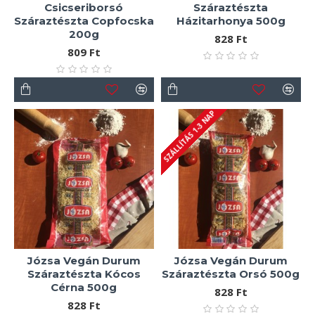
Csicseriborsó
Száraztészta
Száraztészta Copfocska
Házitarhonya 500g
200g
828 Ft
809 Ft
SZÁLLÍTÁS 1-3 NAP
Józsa Vegán Durum
Józsa Vegán Durum
Száraztészta Kócos
Száraztészta Orsó 500g
Cérna 500g
828 Ft
828 Ft