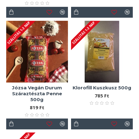
SZÁLLÍTÁS 1-3 NAP
SZÁLLÍTÁS 1-3 NAP
Józsa Vegán Durum
Klorofill Kuszkusz 500g
Száraztészta Penne
785 Ft
500g
819 Ft