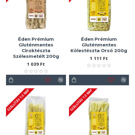
Éden Prémium
Éden Prémium
Gluténmentes
Gluténmentes
Ciroktészta
Kölestészta Orsó 200g
Szélesmetélt 200g
1 111 Ft
1 039 Ft
SZÁLLÍTÁS 1-3 NAP
SZÁLLÍTÁS 1-3 NAP