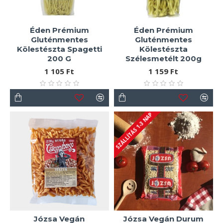
Éden Prémium
Éden Prémium
Gluténmentes
Gluténmentes
Kölestészta Spagetti
Kölestészta
200 G
Szélesmetélt 200g
1 105 Ft
1 159 Ft
SZÁLLÍTÁS 1-3 NAP
Józsa Vegán
Józsa Vegán Durum