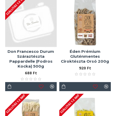
SZÁLLÍTÁS 1-3 NAP
Don Francesco Durum
Éden Prémium
Száraztészta
Gluténmentes
Pappardelle (Fodros
Ciroktészta Orsó 200g
Kocka) 500g
920 Ft
688 Ft
SZÁLLÍTÁS 1-3 NAP
SZÁLLÍTÁS 1-3 NAP