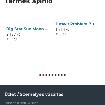
Termék ajánló
Jutavit Probium 7 + Inulin Kapszula 15db
Big Star Sun Moon Szerzetesek Körtéje Szárított Gyümölcs 4db
1 714 Ft
2 197 Ft
Üzlet / Személyes vásárlás
Budapest XVII. kerület