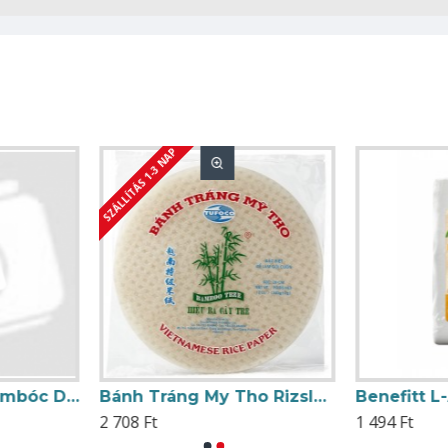
SZÁLLÍTÁS 1-3 NAP
Bácska Pászka Gombóc Dara 500g
Bánh Tráng My Tho Rizslap 22cm kb. 40db 400g
2 708 Ft
1 494 Ft