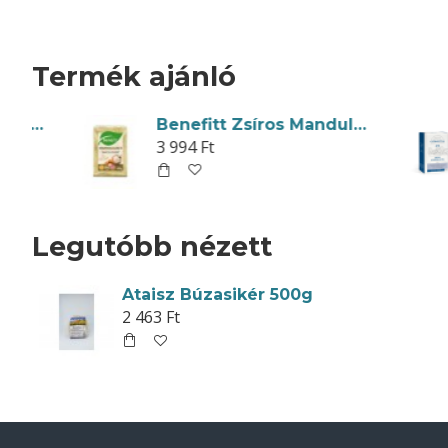
Termék ajánló
i Laktózmentes Tejföl 315g
Benefitt Zsíros Mandulaliszt 400g
3 994 Ft
Legutóbb nézett
Ataisz Búzasikér 500g
2 463 Ft