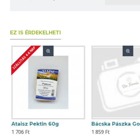
EZ IS ÉRDEKELHETI
SZÁLLÍTÁS 4-6 NAP
Ataisz Pektin 60g
1 706 Ft
1 859 Ft