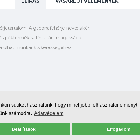
LEÍRÁS
VÁSÁRLÓI VÉLEMÉNYEK
rjetartalom. A gabonafehérje neve: sikér.
ás péktermék sütés utáni magasságát.
ájárulhat munkánk sikerességéhez.
kon sütiket használunk, hogy minél jobb felhasználói élményt
sünk számodra.
Adatvédelem
Beállítások
Elfogadom