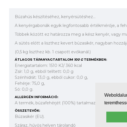
Búzahús készítéséhez, kenyérsütéshez...
A kenyérgabonák egyik legfontosabb értékmérője, a fehé
Többek között ez határozza meg a kész kenyér, vagy m
A sütés előtt a liszthez kevert búzasikér, nagyban hozz
(0,5 kg liszthez kb. 1 csapott evőkanál.)
ÁTLAGOS TÁPANYAGTARTALOM
100 G
TERMÉKBEN:
Energiatartalom: 1510 KJ/ 360 kcal
Zsír: 1,0 g, ebből telített: 0,0 g
Szénhidrát: 13,0 g, ebből cukor: 0,0 g,
Fehérje: 75,0 g,
Só: 0,0 g.
Weboldalun
ALLERGÉN INFORMÁCIÓ:
A termék, búzafehérjét (100%) tartalmaz.
teremthes
ÖSSZETEVŐK:
Búzasikér (EU).
Száraz, hűvös helyen tárolandó