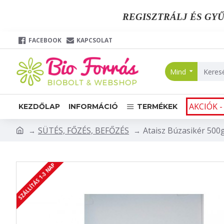
REGISZTRÁLJ ÉS GYŰ
FACEBOOK
KAPCSOLAT
Mind
AKCIÓK -
KEZDŐLAP
INFORMÁCIÓ
TERMÉKEK
SÜTÉS, FŐZÉS, BEFŐZÉS
Ataisz Búzasikér 500
SZÁLLÍTÁS 1-3 NAP