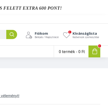
S FELETT EXTRA 600 PONT!
0
Fiókom
Kívánságlista
Belépés / Regisztráció
Kedvencek szerkesztése
0
0 termék - 0 Ft
n véleményt!