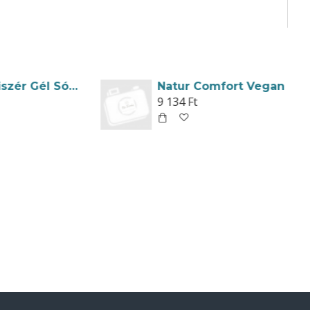
Dr.Kelen Viszér Gél Sósborszesz Vadgesztenye Édesgyökér 150ml
Natur Comfort Vegan Magyar Gyógynövényes Családi Balzsam 250ml
9 134 Ft