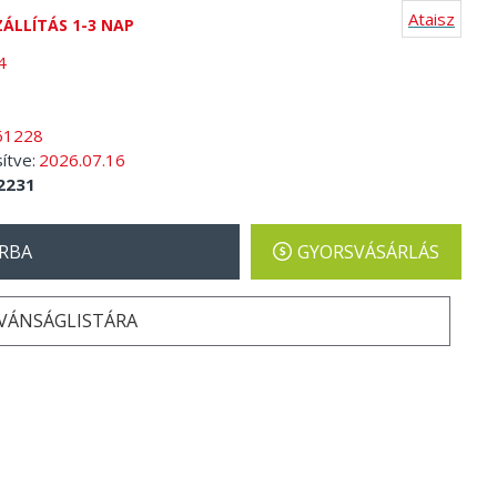
Ataisz
ZÁLLÍTÁS 1-3 NAP
4
61228
sítve:
2026.07.16
2231
RBA
GYORSVÁSÁRLÁS
ÍVÁNSÁGLISTÁRA