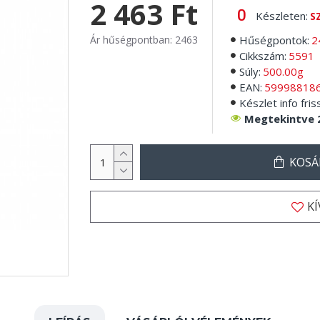
2 463 Ft
Készleten:
S
Ár hűségpontban: 2463
Hűségpontok:
2
Cikkszám:
5591
Súly:
500.00g
EAN:
59998818
Készlet info fris
Megtekintve 
KOSÁ
K