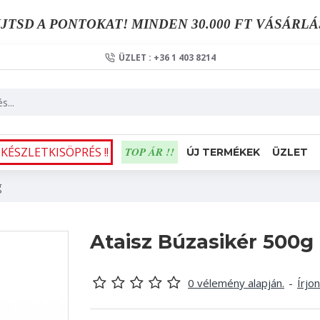
JTSD A PONTOKAT! MINDEN 30.000 FT VÁSÁRLÁ
ÜZLET : +36 1 403 8214
 KÉSZLETKISÖPRÉS !!
TOP ÁR !!
ÚJ TERMÉKEK
ÜZLET
g
Ataisz Búzasikér 500g
0 vélemény alapján.
-
Írjo