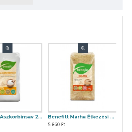
Benefitt L-Aszkorbinsav 250g
Benefitt Marha Étkezési Zselatin 500g
5 860 Ft