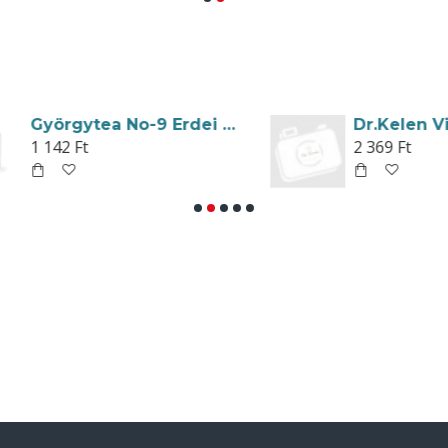
Györgytea No-9 Erdei Szederlevél Szálas 40g
1 142 Ft
2 369 Ft