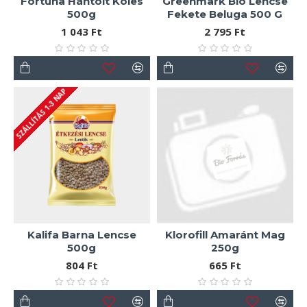
Fortuna Hántolt Köles
Greenmark Bio Lencse
500g
Fekete Beluga 500 G
1 043 Ft
2 795 Ft
SZÁLLÍTÁS 1-3 NAP
Kalifa Barna Lencse
Klorofill Amaránt Mag
500g
250g
804 Ft
665 Ft