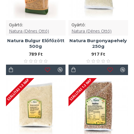
Gyártó:
Gyártó:
Natura (Dénes Ottó)
Natura (Dénes Ottó)
Natura Bulgur Előfőzött
Natura Burgonyapehely
500g
250g
789 Ft
917 Ft
SZÁLLÍTÁS 1-3 NAP
SZÁLLÍTÁS 1-3 NAP