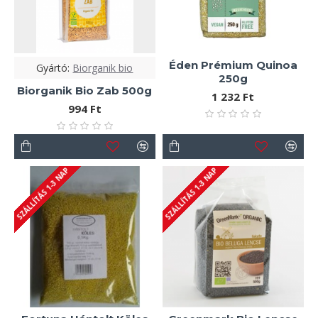
Éden Prémium Quinoa
Gyártó:
Biorganik bio
250g
Biorganik Bio Zab 500g
1 232 Ft
994 Ft
SZÁLLÍTÁS 1-3 NAP
SZÁLLÍTÁS 1-3 NAP