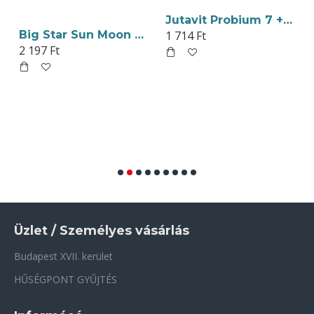
Jutavit Probium 7 + Inulin Kapszula 15db
Big Star Sun Moon Szerzetesek Körtéje Szárított Gyümölcs 4db
1 714 Ft
2 197 Ft
Üzlet / Személyes vásárlás
Budapest XVII. kerület
HŰSÉGPONT GYŰJTÉS