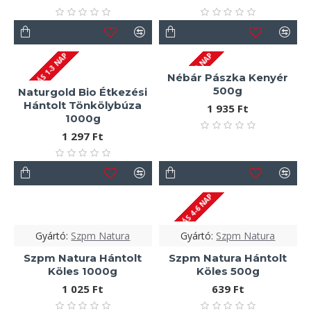
SZÁLLÍTÁS 1-3 NAP
SZÁLLÍTÁS 1-3 NAP
Nébár Pászka Kenyér
500g
Naturgold Bio Étkezési
Hántolt Tönkölybúza
1 935 Ft
1000g
1 297 Ft
SZÁLLÍTÁS 4-6 NAP
Gyártó:
Szpm Natura
Gyártó:
Szpm Natura
Szpm Natura Hántolt
Szpm Natura Hántolt
Köles 1000g
Köles 500g
1 025 Ft
639 Ft