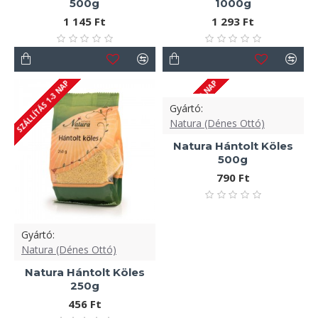
500g
1000g
1 145 Ft
1 293 Ft
SZÁLLÍTÁS 1-3 NAP
SZÁLLÍTÁS 1-3 NAP
Gyártó:
Natura (Dénes Ottó)
Natura Hántolt Köles
500g
790 Ft
Gyártó:
Natura (Dénes Ottó)
Natura Hántolt Köles
250g
456 Ft