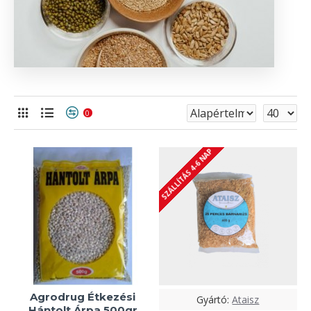
0
SZÁLLÍTÁS 4-6 NAP
Agrodrug Étkezési
Gyártó:
Ataisz
Hántolt Árpa 500gr