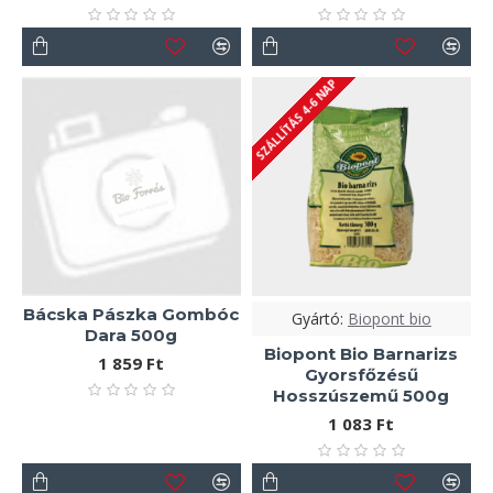
SZÁLLÍTÁS 4-6 NAP
Bácska Pászka Gombóc
Gyártó:
Biopont bio
Dara 500g
Biopont Bio Barnarizs
1 859 Ft
Gyorsfőzésű
Hosszúszemű 500g
1 083 Ft