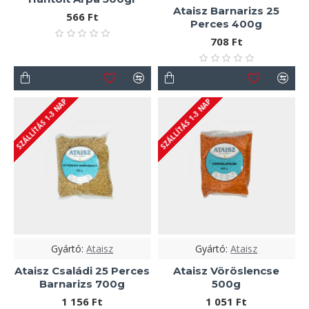
Ataisz Barnarizs 25
566 Ft
Perces 400g
708 Ft
SZÁLLÍTÁS 1-3 NAP
SZÁLLÍTÁS 1-3 NAP
Gyártó:
Ataisz
Gyártó:
Ataisz
Ataisz Családi 25 Perces
Ataisz Vöröslencse
Barnarizs 700g
500g
1 156 Ft
1 051 Ft