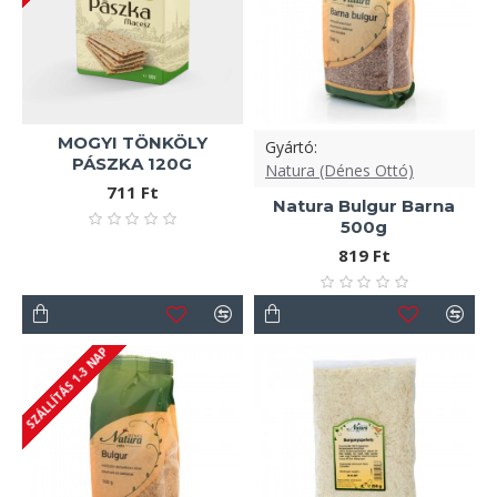
MOGYI TÖNKÖLY
Gyártó:
PÁSZKA 120G
Natura (Dénes Ottó)
711 Ft
Natura Bulgur Barna
500g
819 Ft
SZÁLLÍTÁS 1-3 NAP