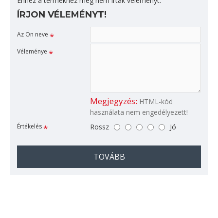
Ehhez a termékhez még nem írtak véleményt.
ÍRJON VÉLEMÉNYT!
Az Ön neve
Véleménye
Megjegyzés:
HTML-kód
használata nem engedélyezett!
Értékelés
Rossz
Jó
TOVÁBB