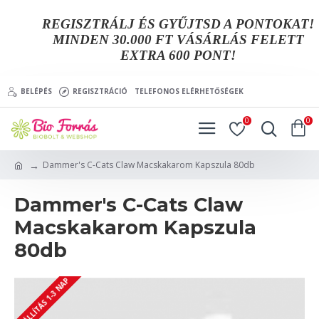
REGISZTRÁLJ ÉS GYŰJTSD A PONTOKAT!
MINDEN 30.000 FT VÁSÁRLÁS FELETT
EXTRA 600 PONT!
BELÉPÉS
REGISZTRÁCIÓ
TELEFONOS ELÉRHETŐSÉGEK
0
0
Dammer's C-Cats Claw Macskakarom Kapszula 80db
Dammer's C-Cats Claw
Macskakarom Kapszula
80db
SZÁLLÍTÁS 1-3 NAP