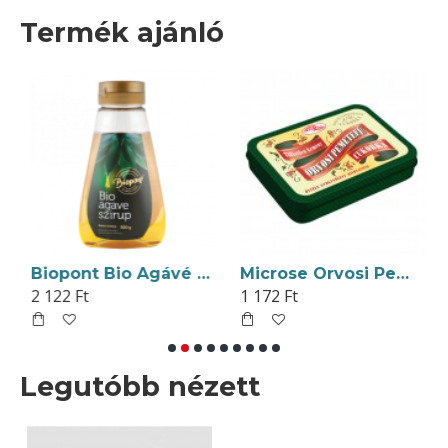
Termék ajánló
Biopont Bio Agávé Szirup 300g
Microse Orvosi Pemetefű Töltetlen Kemény Cukorka Díszdobozos 90g
2 122 Ft
1 172 Ft
Legutóbb nézett