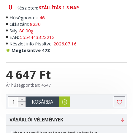
Készleten:
SZÁLLÍTÁS 1-3 NAP
Hűségpontok:
46
Cikkszám:
8230
Súly:
80.00g
EAN:
5554443322212
Készlet info frissítve:
2026.07.16
Megtekintve 478
4 647 Ft
Ár hűségpontban: 4647
KOSÁRBA
VÁSÁRLÓI VÉLEMÉNYEK