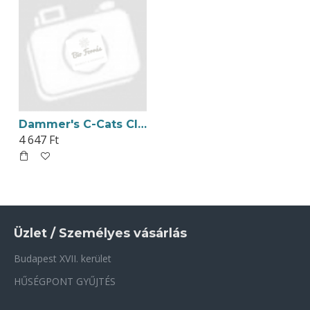
Dammer's C-Cats Claw Macskakarom Kapszula 80db
4 647 Ft
Üzlet / Személyes vásárlás
Budapest XVII. kerület
HŰSÉGPONT GYŰJTÉS