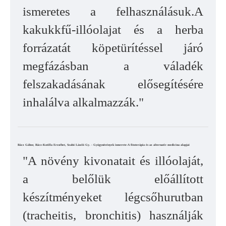
ismeretes a felhasználásuk.A
kakukkfű-illóolajat és a herba
forrázatát köpetürítéssel járó
megfázásban a váladék
felszakadásának elősegítésére
inhalálva alkalmazzák."
Rácz Gábor, Rácz-Kotilla Erzsébet, Szabó László Gy. - Gyógynövények ismerete-A fitoterápia és az alternatív medicina alapjai
"A növény kivonatait és illóolaját,
a belőlük előállított
készítményeket légcsőhurutban
(tracheitis, bronchitis) használják