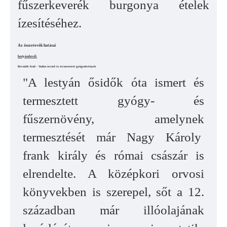
fűszerkeverék burgonya ételek
ízesítéséhez.
Az összetevők hatásai
lestyánlevél:
Bernáth Jenő - Vadon termő és termesztett gyógynövények
"A lestyán ősidők óta ismert és
termesztett gyógy- és
fűszernövény, amelynek
termesztését már Nagy Károly
frank király és római császár is
elrendelte. A középkori orvosi
könyvekben is szerepel, sőt a 12.
században már illóolajának