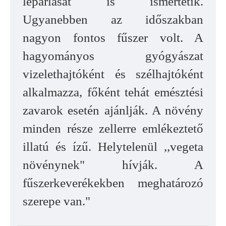
lepárlását is ismertetik.
Ugyanebben az időszakban
nagyon fontos fűszer volt. A
hagyományos gyógyászat
vizelethajtóként és szélhajtóként
alkalmazza, főként tehát emésztési
zavarok esetén ajánlják. A növény
minden része zellerre emlékeztető
illatú és ízű. Helytelenül ,,vegeta
növénynek" hívják. A
fűszerkeverékekben meghatározó
szerepe van."