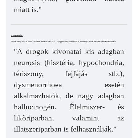
miatt is."
szerecsendió:
Rácz Gábor, Rácz-Kotilla Erzsébet, Szabó László Gy. - Gyógynövények ismerete-A fitoterápia és az alternatív medicina alapjai
"A drogok kivonatai kis adagban
neurosis (hisztéria, hypochondria,
tériszony, fejfájás stb.),
dysmenorrhoea esetén
alkalmazhatók, de nagy adagban
hallucinogén. Élelmiszer- és
likőriparban, valamint az
illatszeriparban is felhasználják."