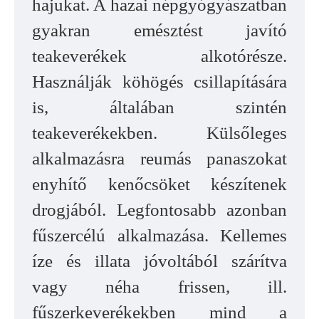
hajukat. A hazai népgyógyászatban
gyakran emésztést javító
teakeverékek alkotórésze.
Használják köhögés csillapítására
is, általában szintén
teakeverékekben. Külsőleges
alkalmazásra reumás panaszokat
enyhítő kenőcsöket készítenek
drogjából. Legfontosabb azonban
fűszercélú alkalmazása. Kellemes
íze és illata jóvoltából szárítva
vagy néha frissen, ill.
fűszerkeverékekben mind a