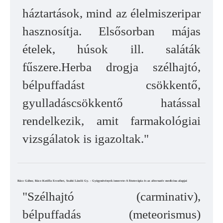
háztartások, mind az élelmiszeripar
hasznosítja. Elsősorban májas
ételek, húsok ill. saláták
fűszere.Herba drogja szélhajtó,
bélpuffadást csökkentő,
gyulladáscsökkentő hatással
rendelkezik, amit farmakológiai
vizsgálatok is igazoltak."
Rácz Gábor, Rácz-Kotilla Erzsébet, Szabó László Gy. - Gyógynövények ismerete-A fitoterápia és az alternatív medicina alapjai
"Szélhajtó (carminativ),
bélpuffadás (meteorismus)