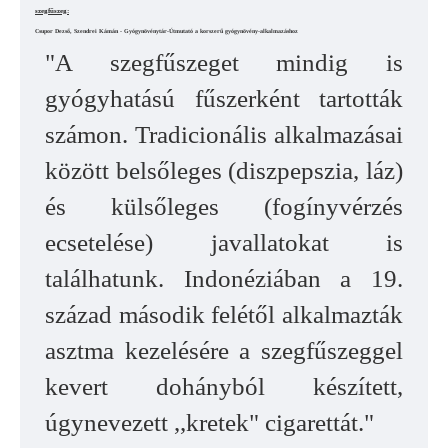
szegfűszeg:
Csupor Dezső, Szendrei Kámán - Gyógynövénytár-Útmutató a korszerű gyógynövény-alkalmazáshoz
"A szegfűszeget mindig is
gyógyhatású fűszerként tartották
számon. Tradicionális alkalmazásai
között belsőleges (diszpepszia, láz)
és külsőleges (fogínyvérzés
ecsetelése) javallatokat is
találhatunk. Indonéziában a 19.
század második felétől alkalmazták
asztma kezelésére a szegfűszeggel
kevert dohányból készített,
úgynevezett ,,kretek" cigarettát."