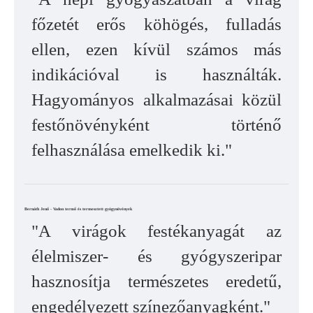
főzetét erős köhögés, fulladás
ellen, ezen kívül számos más
indikációval is használták.
Hagyományos alkalmazásai közül
festőnövényként történő
felhasználása emelkedik ki."
Bernáth Jenő - Vadon termő és termesztett gyógynövények
"A virágok festékanyagát az
élelmiszer- és gyógyszeripar
hasznosítja természetes eredetű,
engedélyezett színezőanyagként."