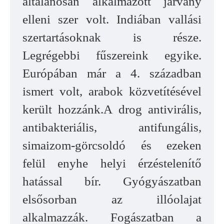
általánosan alkalmazott járvány
elleni szer volt. Indiában vallási
szertartásoknak is része.
Legrégebbi fűszereink egyike.
Európában már a 4. században
ismert volt, arabok közvetítésével
került hozzánk.A drog antivirális,
antibakteriális, antifungális,
simaizom-görcsoldó és ezeken
felül enyhe helyi érzéstelenítő
hatással bír. Gyógyászatban
elsősorban az illóolajat
alkalmazzák. Fogászatban a