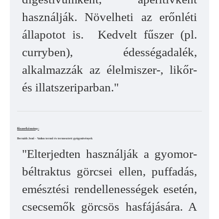
használják. Növelheti az erőnléti
állapotot is. Kedvelt fűszer (pl.
curryben), édességadalék,
alkalmazzák az élelmiszer-, likőr-
és illatszeriparban."
fűszerkömény:
Bernáth Jenő - Vadon termő és termesztett gyógynövények
"Elterjedten használják a gyomor-
béltraktus görcsei ellen, puffadás,
emésztési rendellenességek esetén,
csecsemők görcsös hasfájására. A