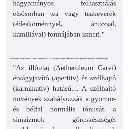
hagyományos felhasználás
elsősorban tea vagy teakeverék
(édesköménnyel, ánizzsal,
kamillával) formájában ismeri."
Rácz Gábor, Rácz-Kotilla Erzsébet, Szabó László Gy. - Gyógynövények ismerete-A fitoterápia és az alternatív medicina alapjai
"Az illóolaj (Aetheroleum Carvi)
étvágyjavító (aperitiv) és szélhajtó
(karminativ) hatású.... A szélhajtó
növények szabályozzák a gyomor-
és bélfal normális tónusát, a
simaizmok görcskészségét