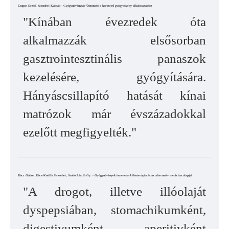
Csupor Dezső, Szendrei Kámán - Gyógynövénytár-Útmutató a korszerű gyógynövény-alkalmazáshoz
"Kínában évezredek óta
alkalmazzák elsősorban
gasztrointesztinális panaszok
kezelésére, gyógyítására.
Hányáscsillapító hatását kínai
matrózok már évszázadokkal
ezelőtt megfigyelték."
Rácz Gábor, Rácz-Kotilla Erzsébet, Szabó László Gy. - Gyógynövények ismerete-A fitoterápia és az alternatív medicina alapjai
"A drogot, illetve illóolaját
dyspepsiában, stomachikumként,
digestivumként, aperitivként