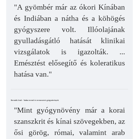
"A gyömbér már az ókori Kínában
és Indiában a nátha és a köhögés
gyógyszere volt. Illóolajának
gyulladásgátló hatását klinikai
vizsgálatok is igazolták. ...
Emésztést elősegítő és koleratikus
hatása van."
Bernáth Jenő - Vadon termő és termesztett gyógynövények
"Mint gyógynövény már a korai
szanszkrit és kínai szövegekben, az
ősi görög, római, valamint arab