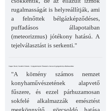
csökkentik, de az ellazult izmok
rugalmasságát is helyreállítják, ami
a felnőttek bélgázképződéses,
puffadásos állapotaiban
(meteorizmus) jótékony hatású. A
tejelválasztást is serkenti."
Csupor Dezső, Szendrei Kámán - Gyógynövénytár-Útmutató a korszerű gyógynövény-alkalmazáshoz
"A kömény számos nemzet
konyhaművészetének alapvető
fűszere, és ezzel párhuzamosan
sokfelé alkalmazzák emésztést
megkönnyítő, görcsoldó hatása