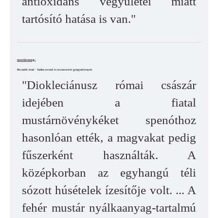
antioxidáns vegyületei miatt
tartósító hatása is van."
mustármag:
Bernáth Jenő - Vadon termő és termesztett gyógynövények
"Diokleciánusz római császár
idejében a fiatal
mustárnövénykéket spenóthoz
hasonlóan ették, a magvakat pedig
fűszerként használták. A
középkorban az egyhangú téli
sózott húsételek ízesítője volt. ... A
fehér mustár nyálkaanyag-tartalmú