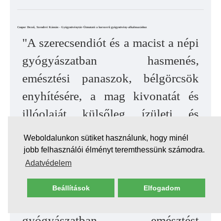
Csupor Dezső, Szendrei Kámán - Gyógynövénytár-Útmutató a korszerű gyógynövény-alkalmazáshoz
"A szerecsendiót és a macist a népi
gyógyászatban hasmenés,
emésztési panaszok, bélgörcsök
enyhítésére, a mag kivonatát és
illóolaját külsőleg ízületi és
neuralgiás fájdalmak csillapítására
Weboldalunkon sütiket használunk, hogy minél
használták. A magot a kínai
jobb felhasználói élményt teremthessünk számodra.
Adatvédelem
tradicionális medicina
sztomachikumként és hasmenés
Beállítások
Elfogadom
esetén használja, az ajúrvédikus
gyógyászatban emésztést