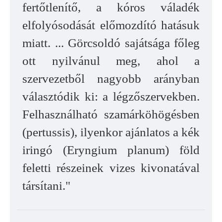
fertőtlenítő, a kóros váladék
elfolyósodását előmozdító hatásuk
miatt. ... Görcsoldó sajátsága főleg
ott nyilvánul meg, ahol a
szervezetből nagyobb arányban
választódik ki: a légzőszervekben.
Felhasználható szamárköhögésben
(pertussis), ilyenkor ajánlatos a kék
iringó (Eryngium planum) föld
feletti részeinek vizes kivonatával
társítani."