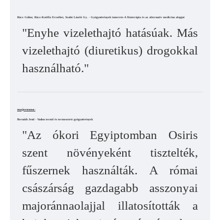
Rácz Gábor, Rácz-Kotilla Erzsébet, Szabó László Gy. - Gyógynövények ismerete-A fitoterápia és az alternatív medicina alapjai
"Enyhe vizelethajtó hatásúak. Más
vizelethajtó (diuretikus) drogokkal
használható."
majoranna:
Bernáth Jenő - Vadon termő és termesztett gyógynövények
"Az ókori Egyiptomban Osiris
szent növényeként tisztelték,
fűszernek használták. A római
császárság gazdagabb asszonyai
majoránnaolajjal illatosították a