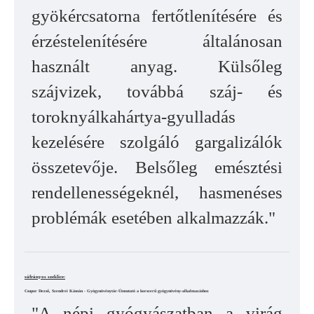
gyökércsatorna fertőtlenítésére és
érzéstelenítésére általánosan
használt anyag. Külsőleg
szájvizek, továbbá száj- és
toroknyálkahártya-gyulladás
kezelésére szolgáló gargalizálók
összetevője. Belsőleg emésztési
rendellenességeknél, hasmenéses
problémák esetében alkalmazzák."
sáfrányos szeklice:
Csupor Dezső, Szendrei Kámán - Gyógynövénytár-Útmutató a korszerű gyógynövény-alkalmazáshoz
"A népi gyógyászatban a virág