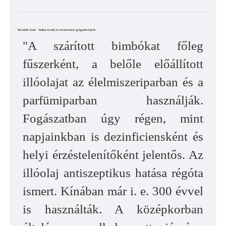
Bernáth Jenő - Vadon termő és termesztett gyógynövények
"A szárított bimbókat főleg
fűszerként, a belőle előállított
illóolajat az élelmiszeriparban és a
parfümiparban használják.
Fogászatban úgy régen, mint
napjainkban is dezinficiensként és
helyi érzéstelenítőként jelentős. Az
illóolaj antiszeptikus hatása régóta
ismert. Kínában már i. e. 300 évvel
is használták. A középkorban