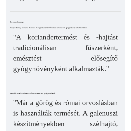
koriandermag:
Csupor Dezső, Szendrei Kámán - Gyógynövénytár-Útmutató a korszerű gyógynövény-alkalmazáshoz
"A koriandertermést és -hajtást
tradicionálisan fűszerként,
emésztést elősegítő
gyógynövényként alkalmazták."
Bernáth Jenő - Vadon termő és termesztett gyógynövények
"Már a görög és római orvoslásban
is használták termését. A galenuszi
készítményekben szélhajtó,