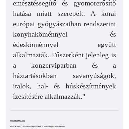
emésztéssegítő és gyomorerősítő
hatása miatt szerepelt. A korai
európai gyógyászatban rendszerint
konyhaköménnyel és
édesköménnyel együtt
alkalmazták. Fűszerként jelenleg is
a konzerviparban és a
háztartásokban savanyúságok,
italok, hal- és húskészítmények
ízesítésére alkalmazzák."
gyömbérgyökér:
Prof. dr. Petri Gizella - Gyógynövények és készítményeik a terápiában