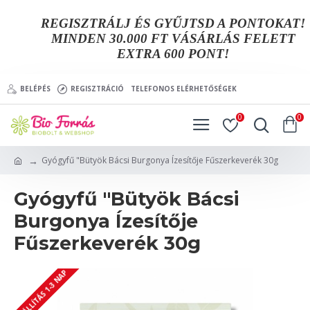
REGISZTRÁLJ ÉS GYŰJTSD A PONTOKAT!
MINDEN 30.000 FT VÁSÁRLÁS FELETT
EXTRA 600 PONT!
BELÉPÉS
REGISZTRÁCIÓ
TELEFONOS ELÉRHETŐSÉGEK
0
0
Gyógyfű "Bütyök Bácsi Burgonya Ízesítője Fűszerkeverék 30g
Gyógyfű "Bütyök Bácsi
Burgonya Ízesítője
Fűszerkeverék 30g
SZÁLLÍTÁS 1-3 NAP