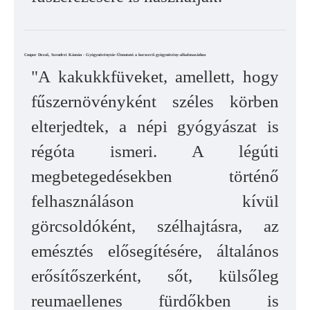
Csupor Dezső, Szendrei Kámán - Gyógynövénytár-Útmutató a korszerű gyógynövény-alkalmazáshoz
"A kakukkfüveket, amellett, hogy
fűszernövényként széles körben
elterjedtek, a népi gyógyászat is
régóta ismeri. A légúti
megbetegedésekben történő
felhasználáson kívül
görcsoldóként, szélhajtásra, az
emésztés elősegítésére, általános
erősítőszerként, sőt, külsőleg
reumaellenes fürdőkben is