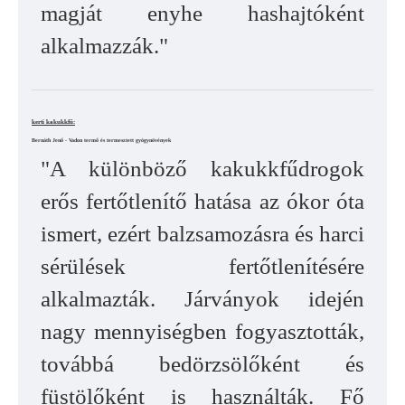
magját enyhe hashajtóként
alkalmazzák."
kerti kakukkfű:
Bernáth Jenő - Vadon termő és termesztett gyógynövények
"A különböző kakukkfűdrogok
erős fertőtlenítő hatása az ókor óta
ismert, ezért balzsamozásra és harci
sérülések fertőtlenítésére
alkalmazták. Járványok idején
nagy mennyiségben fogyasztották,
továbbá bedörzsölőként és
füstölőként is használták. Fő