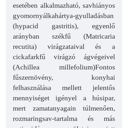
esetében alkalmazható, savhiányos
gyomornyálkahártya-gyulladásban
(hypacid gastritis), egyenlő
arányban székfű (Matricaria
recutita) virágzataival és a
cickafarkfű virágzó ágvégeivel
(Achillea millefolium)Fontos
fűszernövény, konyhai
felhasználása mellett jelentős
mennyiséget igényel a húsipar,
mert zamatanyagain túlmenően,
rozmaringsav-tartalma és más