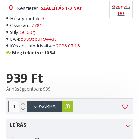
Gyógyfű
Készleten:
SZÁLLÍTÁS 1-3 NAP
tea
Hűségpontok:
9
Cikkszám:
7781
Súly:
50.00g
EAN:
5999560194487
Készlet info frissítve:
2026.07.16
Megtekintve 1034
939 Ft
Ár hűségpontban: 939
KOSÁRBA
LEÍRÁS