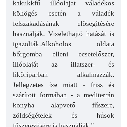
kakukkfű illóolajat váladékos
köhögés esetén a váladék
felszakadásának elősegítésére
használják. Vizelethajtó hatását is
igazolták.Alkoholos oldata
bőrgomba elleni ecsetelőszer,
illóolaját az illatszer- és
likőriparban alkalmazzák.
Jellegzetes íze miatt - friss és
szárított formában - a mediterrán
konyha alapvető fűszere,
zöldségételek és húsok
fűszerezésére is használják."