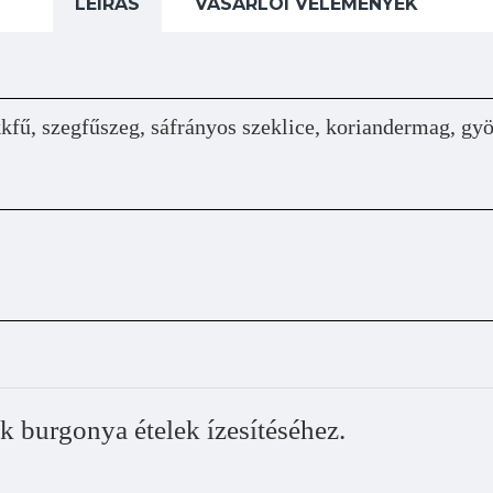
LEÍRÁS
VÁSÁRLÓI VÉLEMÉNYEK
kkfű, szegfűszeg, sáfrányos szeklice, koriandermag, g
k burgonya ételek ízesítéséhez.