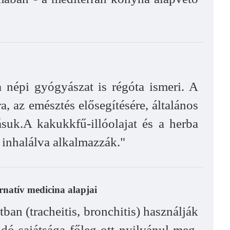
a népi gyógyászat is régóta ismeri. A
, az emésztés elősegítésére, általános
ásuk.A kakukkfű-illóolajat és a herba
 inhalálva alkalmazzák."
rnatív medicina alapjai
ban (tracheitis, bronchitis) használják
ldó sajátsága főleg ott nyilvánul meg,