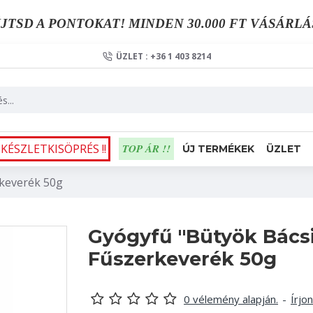
JTSD A PONTOKAT! MINDEN 30.000 FT VÁSÁRLÁ
ÜZLET : +36 1 403 8214
 KÉSZLETKISÖPRÉS !!
TOP ÁR !!
ÚJ TERMÉKEK
ÜZLET
rkeverék 50g
Gyógyfű "Bütyök Bácsi
Fűszerkeverék 50g
0 vélemény alapján.
-
Írjo