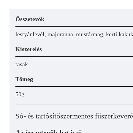
Összetevők
lestyánlevél, majoranna, mustármag, kerti kaku
Kiszerelés
tasak
Tömeg
50g
Só- és tartósítőszermentes fűszerkeveré
Az összetevők hatásai