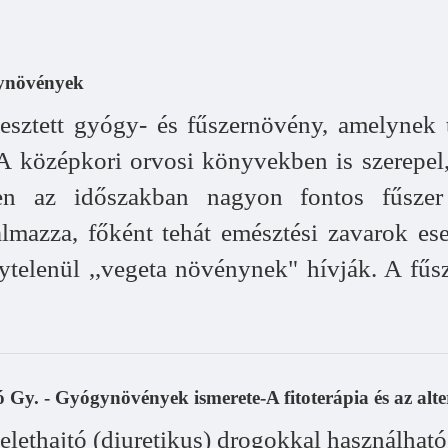
gynövények
mesztett gyógy- és fűszernövény, amelyne
. A középkori orvosi könyvekben is szerepel
bben az időszakban nagyon fontos fűsz
kalmazza, főként tehát emésztési zavarok e
Helytelenül ,,vegeta növénynek" hívják. A f
 Gy. - Gyógynövények ismerete-A fitoterápia és az alte
elethajtó (diuretikus) drogokkal használható