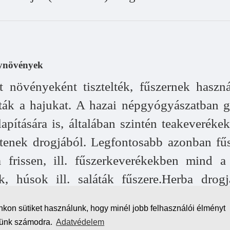
gynövények
 növényeként tisztelték, fűszernek haszn
ották a hajukat. A hazai népgyógyászatban 
lapítására is, általában szintén teakeverék
tenek drogjából. Legfontosabb azonban fűs
a frissen, ill. fűszerkeverékekben mind a
k, húsok ill. saláták fűszere.Herba drogj
ik, amit farmakológiai vizsgálatok is igazol
kon sütiket használunk, hogy minél jobb felhasználói élményt
sünk számodra.
Adatvédelem