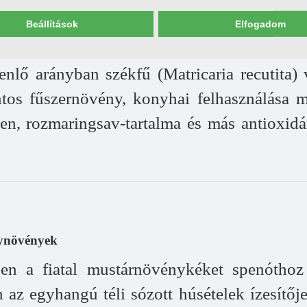
 Gy. - Gyógynövények ismerete-A fitoterápia és az alte
Beállítások
Elfogadom
adás (meteorismus) esetében alkalmazhat
enlő arányban székfű (Matricaria recutita) 
tos fűszernövény, konyhai felhasználása m
n, rozmaringsav-tartalma és más antioxidáns
gynövények
ben a fiatal mustárnövénykéket spenótho
az egyhangú téli sózott húsételek ízesítője