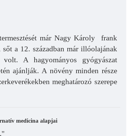
k termesztését már Nagy Károly frank
, sőt a 12. században már illóolajának
er volt. A hagyományos gyógyászat
setén ajánlják. A növény minden része
űszerkeverékekben meghatározó szerepe
rnatív medicina alapjai
."