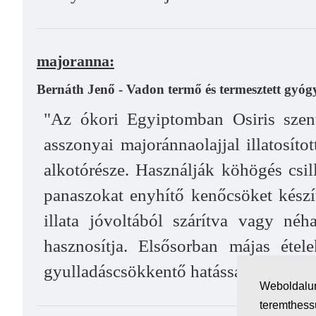
majoranna:
Bernáth Jenő - Vadon termő és termesztett gyó
"Az ókori Egyiptomban Osiris szent
asszonyai majoránnaolajjal illatosít
alkotórésze. Használják köhögés csil
panaszokat enyhítő kenőcsöket készí
illata jóvoltából szárítva vagy néh
hasznosítja. Elsősorban májas étele
gyulladáscsökkentő hatással rendelkez
Weboldalun
teremthes