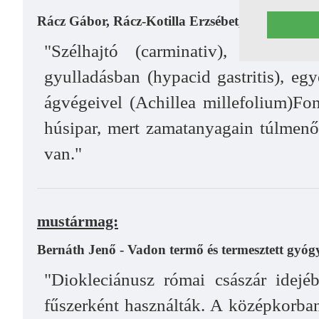
Rácz Gábor, Rácz-Kotilla Erzsébet, Szabó László
"Szélhajtó (carminativ), bélpuff
gyulladásban (hypacid gastritis), egy
ágvégeivel (Achillea millefolium)Fon
húsipar, mert zamatanyagain túlmenőe
van."
mustármag:
Bernáth Jenő - Vadon termő és termesztett gyó
"Diokleciánusz római császár idejé
fűszerként használták. A középkorban 