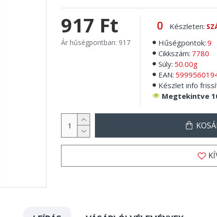
917 Ft
Készleten:
SZ
Ár hűségpontban: 917
Hűségpontok:
9
Cikkszám:
7780
Súly:
50.00g
EAN:
599956019
Készlet info frissí
Megtekintve 1
KOSÁ
K