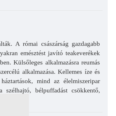
álták. A római császárság gazdagabb
gyakran emésztést javító teakeverékek
ekben. Külsőleges alkalmazásra reumás
zercélú alkalmazása. Kellemes íze és
 háztartások, mind az élelmiszeripar
a szélhajtó, bélpuffadást csökkentő,
tak."