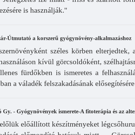
ezésére is használják."
ár-Útmutató a korszerű gyógynövény-alkalmazáshoz
zernövényként széles körben elterjedtek, 
asználáson kívül görcsoldóként, szélhajtásra
ellenes fürdőkben is ismeretes a felhasznál
ásban a váladék felszakadásának elősegítésére
 Gy. - Gyógynövények ismerete-A fitoterápia és az alte
belőlük előállított készítményeket légcsőhurut
sodását előmozdító hatásuk miatt. ... Görcso