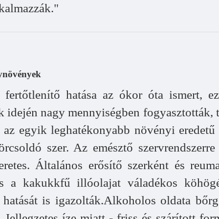
lkalmazzák."
gynövények
rtőtlenítő hatása az ókor óta ismert, ez
ok idején nagy mennyiségben fogyasztották,
ol az egyik leghatékonyabb növényi eredetű
görcsoldó szer. Az emésztő szervrendszerre 
retes. Általános erősítő szerként és reum
és a kakukkfű illóolajat váladékos köhög
ó hatását is igazolták.Alkoholos oldata bőrgo
. Jellegzetes íze miatt - friss és szárított 