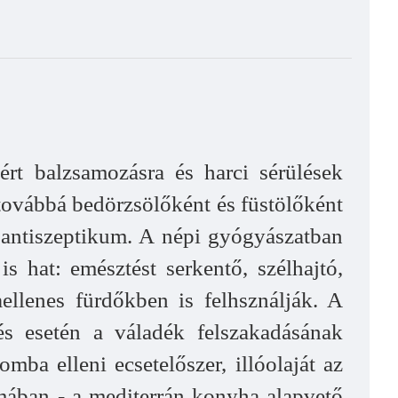
ért balzsamozásra és harci sérülések
 továbbá bedörzsölőként és füstölőként
 antiszeptikum. A népi gyógyászatban
is hat: emésztést serkentő, szélhajtó,
aellenes fürdőkben is felhsználják. A
és esetén a váladék felszakadásának
mba elleni ecsetelőszer, illóolaját az
formában - a mediterrán konyha alapvető