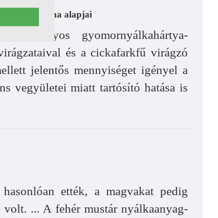
rnatív medicina alapjai
ó, savhiányos gyomornyálkahártya-
virágzataival és a cickafarkfű virágzó
ellett jelentős mennyiséget igényel a
 vegyületei miatt tartósító hatása is
z hasonlóan ették, a magvakat pedig
 volt. ... A fehér mustár nyálkaanyag-