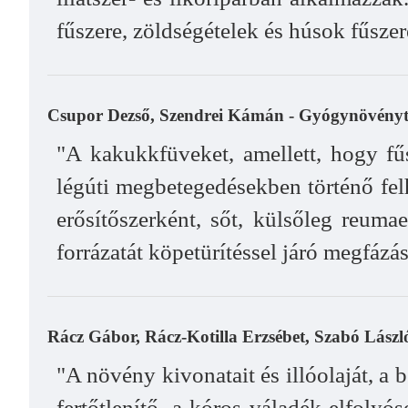
fűszere, zöldségételek és húsok fűszer
Csupor Dezső, Szendrei Kámán - Gyógynövényt
"A kakukkfüveket, amellett, hogy fűs
légúti megbetegedésekben történő felh
erősítőszerként, sőt, külsőleg reuma
forrázatát köpetürítéssel járó megfáz
Rácz Gábor, Rácz-Kotilla Erzsébet, Szabó László
"A növény kivonatait és illóolaját, a 
fertőtlenítő, a kóros váladék elfolyó