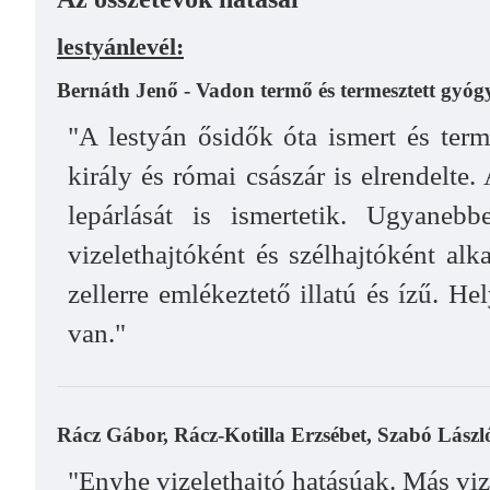
lestyánlevél:
Bernáth Jenő - Vadon termő és termesztett gyó
"A lestyán ősidők óta ismert és ter
király és római császár is elrendelte
lepárlását is ismertetik. Ugyane
vizelethajtóként és szélhajtóként al
zellerre emlékeztető illatú és ízű. 
van."
Rácz Gábor, Rácz-Kotilla Erzsébet, Szabó László
"Enyhe vizelethajtó hatásúak. Más viz