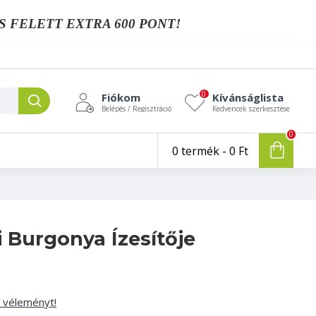
S FELETT EXTRA 600 PONT!
0
Fiókom
Kívánságlista
Belépés / Regisztráció
Kedvencek szerkesztése
0
0 termék - 0 Ft
 Burgonya Ízesítője
n véleményt!