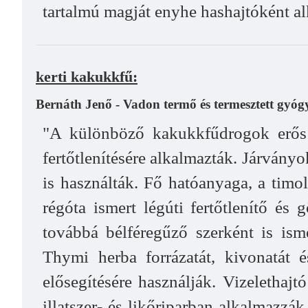
tartalmú magját enyhe hashajtóként a
kerti kakukkfű:
Bernáth Jenő - Vadon termő és termesztett gyó
"A különböző kakukkfűdrogok erős fe
fertőtlenítésére alkalmazták. Járvány
is használták. Fő hatóanyaga, a tim
régóta ismert légúti fertőtlenítő és 
továbbá bélféregűző szerként is isme
Thymi herba forrázatát, kivonatát 
elősegítésére használják. Vizelethajt
illatszer- és likőriparban alkalmazzák