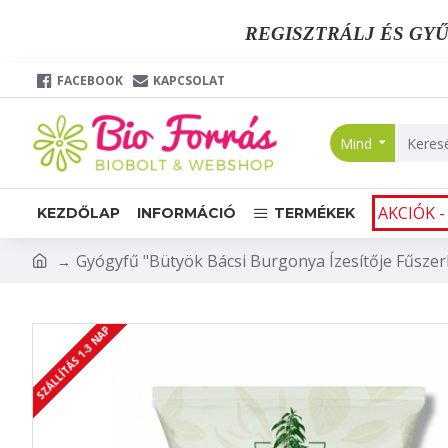
REGISZTRÁLJ ÉS GYŰ
FACEBOOK
KAPCSOLAT
Mind
AKCIÓK -
KEZDŐLAP
INFORMÁCIÓ
TERMÉKEK
Gyógyfű "Bütyök Bácsi Burgonya Ízesítője Fűsze
SZÁLLÍTÁS 1-3 NAP