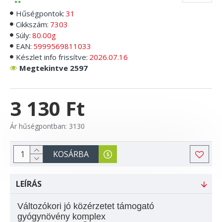
Hűségpontok:
31
Cikkszám:
7303
Súly:
80.00g
EAN:
5999569811033
Készlet info frissítve:
2026.07.16
Megtekintve 2597
3 130 Ft
Ár hűségpontban: 3130
KOSÁRBA
LEÍRÁS
Változókori jó közérzetet támogató
gyógynövény komplex