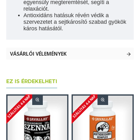
egyensúly megteremtését, segíti a
relaxációt.
Antioxidáns hatásuk révén védik a
szervezetet a sejtkárosító szabad gyökök
káros hatásától.
VÁSÁRLÓI VÉLEMÉNYEK
EZ IS ÉRDEKELHETI
SZÁLLÍTÁS 4-6 NAP
SZÁLLÍTÁS 4-6 NAP