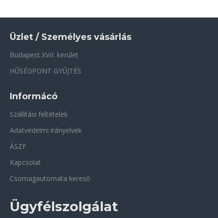
Üzlet / Személyes vásárlás
Budapest XVII. kerület
HŰSÉGPONT GYŰJTÉS
Informácó
Szállítási feltételek
Adatvédelmi irányelvek
ÁSZF
Kapcsolat
Csomagautomata kereső
Ügyfélszolgálat