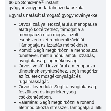
®
60 db SonicFine
instant
gyógynövényport tartalmazó kapszula.
Egymás hatását támogató gyógynövényekkel.
Orvosi zsálya:
Hozzájárul a menopauza
alatti jó közérzethez, támogatja a
menopauza után megváltozott
csontszerkezet remineralizációját.
Támogatja az izzadás mérséklését.
Komló:
Segít megbirkózni a menopauza
tüneteivel, mint a hőhullámok, izzadás,
nyugtalanság, ingerlékenység.
Orvosi vasfű:
Hozzájárul a menopauza
tüneteinek enyhítéséhez, segít megőrizni
az ízületek mozgékonyságát és
rugalmasságát.
Orvosi levendula:
Segít a nyugtalanság,
feszültség és ingerlékenység
csökkentésében.
Valeriána:
Segít megbirkózni a rohanó
életmód okozta stresszel, támogatja a lelki