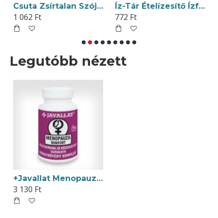
Csuta Zsírtalan Szójaliszt 500g
Íz-Tár Ételízesítő Ízfokozómentes 250g
1 062 Ft
772 Ft
Legutóbb nézett
+Javallat Menopauza Komfort Kapszula 60db
3 130 Ft