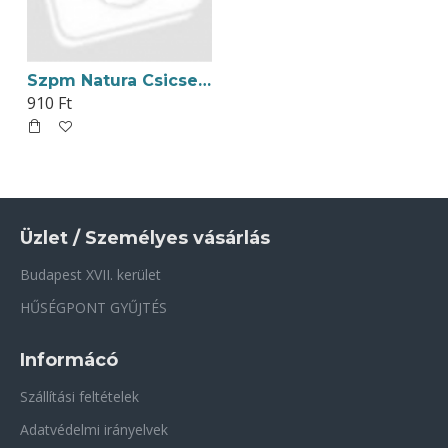
Szpm Natura Csicseriborsó liszt 500g
910 Ft
Üzlet / Személyes vásárlás
Budapest XVII. kerület
HŰSÉGPONT GYŰJTÉS
Informácó
Szállítási feltételek
Adatvédelmi irányelvek