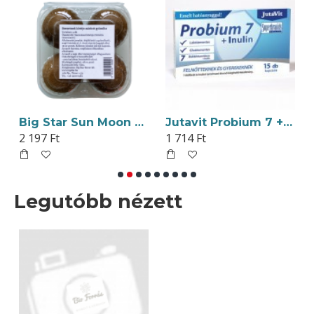
Big Star Sun Moon Szerzetesek Körtéje Szárított Gyümölcs 4db
Jutavit Probium 7 + Inulin Kapszula 15db
2 197 Ft
1 714 Ft
Legutóbb nézett