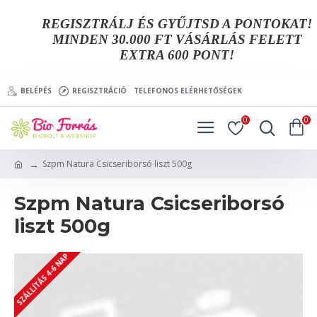
REGISZTRÁLJ ÉS GYŰJTSD A PONTOKAT!
MINDEN 30.000 FT VÁSÁRLÁS FELETT
EXTRA 600 PONT!
BELÉPÉS
REGISZTRÁCIÓ
TELEFONOS ELÉRHETŐSÉGEK
0
0
Szpm Natura Csicseriborsó liszt 500g
Szpm Natura Csicseriborsó
liszt 500g
SZÁLLÍTÁS 4-6 NAP