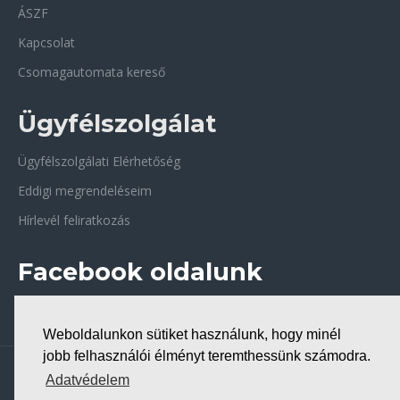
ÁSZF
Kapcsolat
Csomagautomata kereső
Ügyfélszolgálat
Ügyfélszolgálati Elérhetőség
Eddigi megrendeléseim
Hírlevél feliratkozás
Facebook oldalunk
Weboldalunkon sütiket használunk, hogy minél
jobb felhasználói élményt teremthessünk számodra.
Copyright © 2026, Bio-Forrás biobolt
Adatvédelem