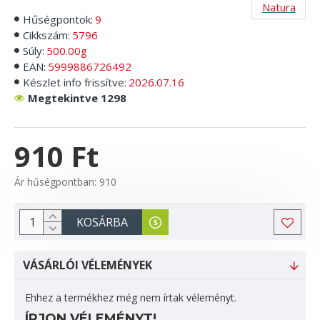
Natura
Hűségpontok:
9
Cikkszám:
5796
Súly:
500.00g
EAN:
5999886726492
Készlet info frissítve:
2026.07.16
Megtekintve 1298
910 Ft
Ár hűségpontban: 910
KOSÁRBA
VÁSÁRLÓI VÉLEMÉNYEK
Ehhez a termékhez még nem írtak véleményt.
ÍRJON VÉLEMÉNYT!