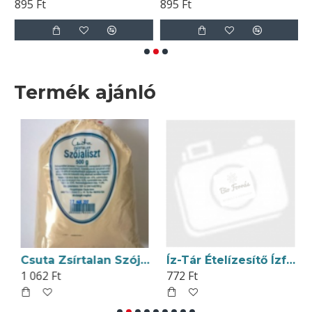
895 Ft
895 Ft
1
Termék ajánló
Csuta Zsírtalan Szójaliszt 500g
Íz-Tár Ételízesítő Ízfokozómentes 250g
1 062 Ft
772 Ft