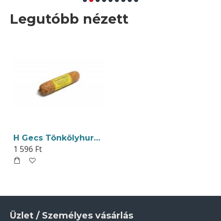
Legutóbb nézett
H Gecs Tönkölyhurka Barnarizses 200g
1 596 Ft
Üzlet / Személyes vásárlás