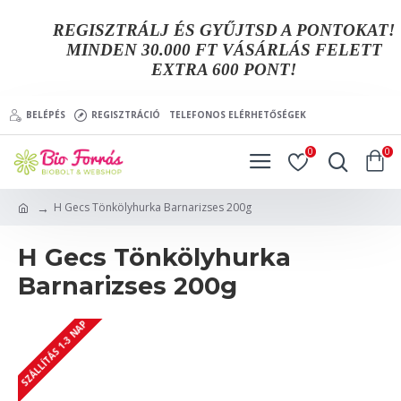
REGISZTRÁLJ ÉS GYŰJTSD A PONTOKAT!
MINDEN 30.000 FT VÁSÁRLÁS FELETT
EXTRA 600 PONT!
BELÉPÉS
REGISZTRÁCIÓ
TELEFONOS ELÉRHETŐSÉGEK
0
0
H Gecs Tönkölyhurka Barnarizses 200g
H Gecs Tönkölyhurka
Barnarizses 200g
SZÁLLÍTÁS 1-3 NAP