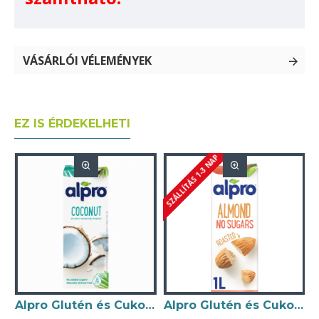
VÁSÁRLÓI VÉLEMÉNYEK
EZ IS ÉRDEKELHETI
SZÁLLÍTÁS 1-3 NAP
zital Kókuszvízzel (7% kókusztejjel) 1L
Alpro Glutén és Cukormentes Kókuszital Rizstejjel (5,3% kókusztejjel) 1L
Alpro Glutén és Cukormentes Mandulaital (2,3%) 1000ml