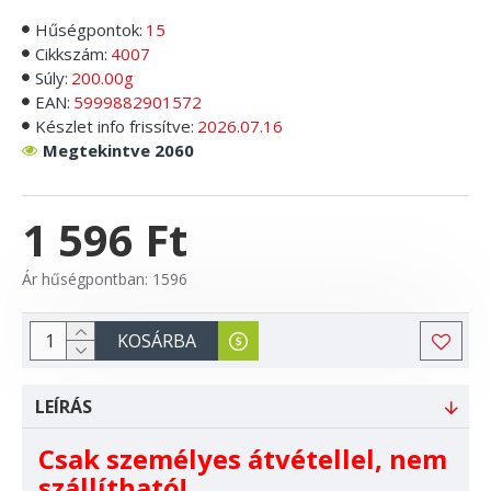
Hűségpontok:
15
Cikkszám:
4007
Súly:
200.00g
EAN:
5999882901572
Készlet info frissítve:
2026.07.16
Megtekintve 2060
1 596 Ft
Ár hűségpontban: 1596
KOSÁRBA
LEÍRÁS
Csak személyes átvétellel, nem
szállítható!