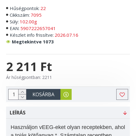
Hűségpontok:
22
Cikkszám:
7095
Súly:
102.00g
EAN:
5907222657041
Készlet info frissítve:
2026.07.16
Megtekintve 1073
2 211 Ft
Ár hűségpontban: 2211
KOSÁRBA
LEÍRÁS
Használjon vEEG-eket olyan receptekben, ahol
a tojás kötőanyag *. Számtalan receptben