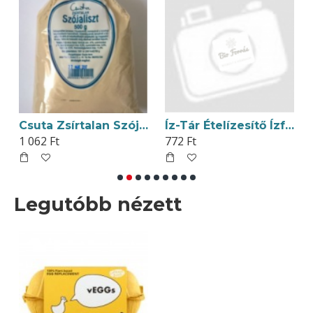
Csuta Zsírtalan Szójaliszt 500g
Íz-Tár Ételízesítő Ízfokozómentes 250g
1 062 Ft
772 Ft
Legutóbb nézett