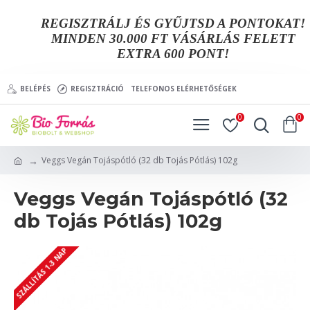
REGISZTRÁLJ ÉS GYŰJTSD A PONTOKAT!
MINDEN 30.000 FT VÁSÁRLÁS FELETT
EXTRA 600 PONT!
BELÉPÉS
REGISZTRÁCIÓ
TELEFONOS ELÉRHETŐSÉGEK
0
0
Veggs Vegán Tojáspótló (32 db Tojás Pótlás) 102g
Veggs Vegán Tojáspótló (32
db Tojás Pótlás) 102g
SZÁLLÍTÁS 1-3 NAP