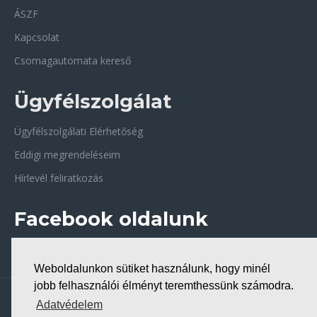
ÁSZF
Kapcsolat
Csomagautomata kereső
Ügyfélszolgálat
Ügyfélszolgálati Elérhetőség
Eddigi megrendeléseim
Hírlevél feliratkozás
Facebook oldalunk
Weboldalunkon sütiket használunk, hogy minél
jobb felhasználói élményt teremthessünk számodra.
Copyright © 2026, Bio-Forrás biobolt
Adatvédelem