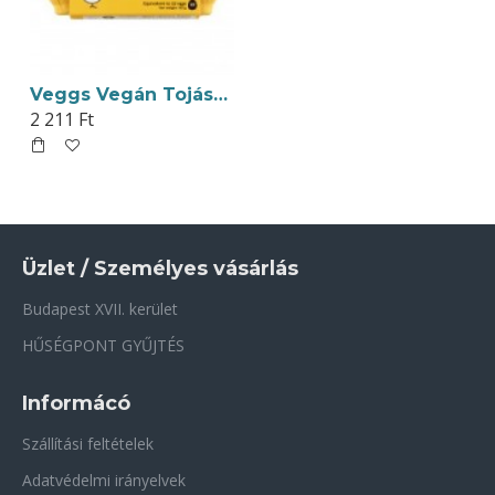
Veggs Vegán Tojáspótló (32 db Tojás Pótlás) 102g
2 211 Ft
Üzlet / Személyes vásárlás
Budapest XVII. kerület
HŰSÉGPONT GYŰJTÉS
Informácó
Szállítási feltételek
Adatvédelmi irányelvek