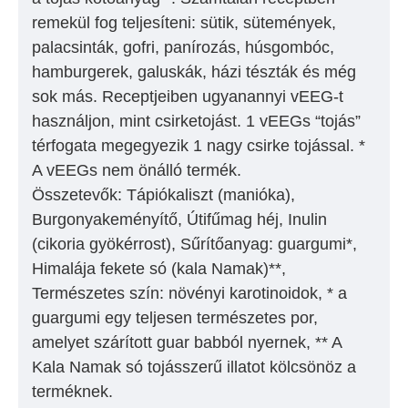
remekül fog teljesíteni: sütik, sütemények,
palacsinták, gofri, panírozás, húsgombóc,
hamburgerek, galuskák, házi tészták és még
sok más. Receptjeiben ugyanannyi vEEG-t
használjon, mint csirketojást. 1 vEEGs “tojás”
térfogata megegyezik 1 nagy csirke tojással. *
A vEEGs nem önálló termék.
Összetevők: Tápiókaliszt (manióka),
Burgonyakeményítő, Útifűmag héj, Inulin
(cikoria gyökérrost), Sűrítőanyag: guargumi*,
Himalája fekete só (kala Namak)**,
Természetes szín: növényi karotinoidok, * a
guargumi egy teljesen természetes por,
amelyet szárított guar babból nyernek, ** A
Kala Namak só tojásszerű illatot kölcsönöz a
terméknek.