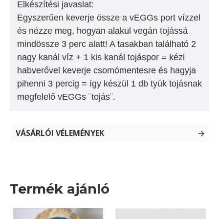
Elkészítési javaslat:
Egyszerűen keverje össze a vEGGs port vízzel
és nézze meg, hogyan alakul vegán tojássá
mindössze 3 perc alatt! A tasakban található 2
nagy kanál víz + 1 kis kanál tojáspor = kézi
habverővel keverje csomómentesre és hagyja
pihenni 3 percig = így készül 1 db tyúk tojásnak
megfelelő vEGGs ¨tojás¨.
VÁSÁRLÓI VÉLEMÉNYEK
Termék ajánló