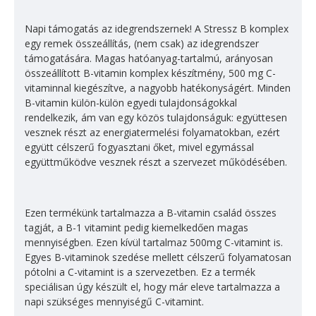
Napi támogatás az idegrendszernek! A Stressz B komplex
egy remek összeállítás, (nem csak) az idegrendszer
támogatására. Magas hatóanyag-tartalmú, arányosan
összeállított B-vitamin komplex készítmény, 500 mg C-
vitaminnal kiegészítve, a nagyobb hatékonyságért. Minden
B-vitamin külön-külön egyedi tulajdonságokkal
rendelkezik, ám van egy közös tulajdonságuk: együttesen
vesznek részt az energiatermelési folyamatokban, ezért
együtt célszerű fogyasztani őket, mivel egymással
együttműködve vesznek részt a szervezet működésében.
Ezen termékünk tartalmazza a B-vitamin család összes
tagját, a B-1 vitamint pedig kiemelkedően magas
mennyiségben. Ezen kívül tartalmaz 500mg C-vitamint is.
Egyes B-vitaminok szedése mellett célszerű folyamatosan
pótolni a C-vitamint is a szervezetben. Ez a termék
speciálisan úgy készült el, hogy már eleve tartalmazza a
napi szükséges mennyiségű C-vitamint.