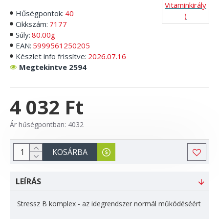
Vitaminkirály
Hűségpontok:
40
)
Cikkszám:
7177
Súly:
80.00g
EAN:
5999561250205
Készlet info frissítve:
2026.07.16
Megtekintve 2594
4 032 Ft
Ár hűségpontban: 4032
KOSÁRBA
LEÍRÁS
Stressz B komplex - az idegrendszer normál működéséért