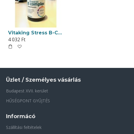
Vitaking Stress B-Complex Multivitamin Tabletta 60db
4 032 Ft
Üzlet / Személyes vásárlás
Budapest XVII. kerület
HŰSÉGPONT GYŰJTÉS
Informácó
Szállítási feltételek