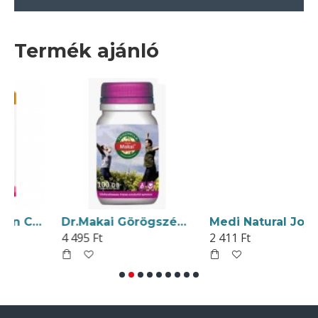
Termék ajánló
Dr.Chen Hyaluron Collagen Prémium Kapszula 30db
Dr.Makai Görögszénamag Kapszula 100db
Medi Natural Jojoba Hidegen Sajtolt Bőrápoló Olaj 20ml
4 495 Ft
2 411 Ft